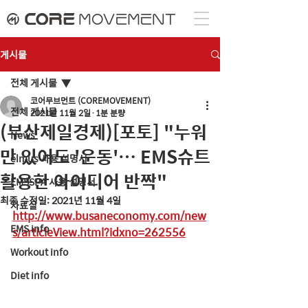
게시물
전체 게시물
코어무브먼트 (COREMOVEMENT)
전체 게시물
2021년 11월 2일
1분 분량
(부산제일경제)[포토] "누워
News
만 있어도 '운동'… EMS슈트
elmus 사용 설명서
활용한 아이디어 반짝"
EMSSPA 사용 설명서
최종 수정일:
2021년 11월 4일
자료실
http://www.busaneconomy.com/new
EMS info
s/articleView.html?idxno=262556
Workout info
Diet info