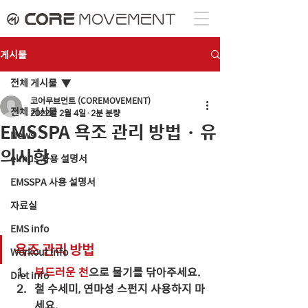
게시물
전체 게시물
코어무브먼트 (COREMOVEMENT)
전체 게시물
2022년 2월 4일
2분 분량
EMSSPA 욕조 관리 방법 · 유
News
의사항
elmus 사용 설명서
EMSSPA 사용 설명서
자료실
EMS info
욕조 관리 방법
Workout info
부드러운 천
으로 물기를 닦아주세요.
Diet info
철 수세미, 연마성 스펀지 사용하지 마
세요.