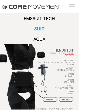
EMSSUIT TECH
SUIT
AQUA
ELMUS SUIT
EMS ALL IN ONE SUIT / 2TYPE
*출시 예정 상품
PRODUCT SIZE
M, L / 디바이스 - 77 X 141 X 21 / 67 X 125
X 24 mm
WEIGHT
디바이스 225 / 196 g
OPTION
9 / 6 point
VERSION
전신 / 하체
METERAL
네오프렌 / 나일론 / 카본
COLOR
BLACK
구매하기
제휴 문의
높은 신축성과 탄탄한 내구성으로 사용성이 높으며, 밴드,