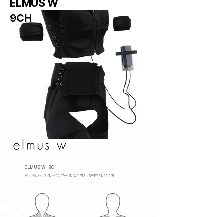
ELMUS W
9CH
ELMUS W - 9CH
​팔, 가슴, 등, 허리, 복부, 옆구리, 앞허벅지, 뒷허벅지, 엉덩이