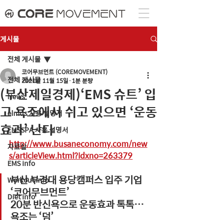
게시물
전체 게시물
코어무브먼트 (COREMOVEMENT)
전체 게시물
2021년 11월 15일
1분 분량
(부산제일경제)‘EMS 슈트’ 입
News
고 욕조에서 쉬고 있으면 ‘운동
elmus 사용 설명서
효과’ 난다
EMSSPA 사용 설명서
http://www.busaneconomy.com/new
자료실
s/articleView.html?idxno=263379
EMS info
부산 부경대 용당캠퍼스 입주 기업 
Workout info
‘코어무브먼트’
Diet info
20분 반신욕으로 운동효과 톡톡… 
욕조는 ‘덤’